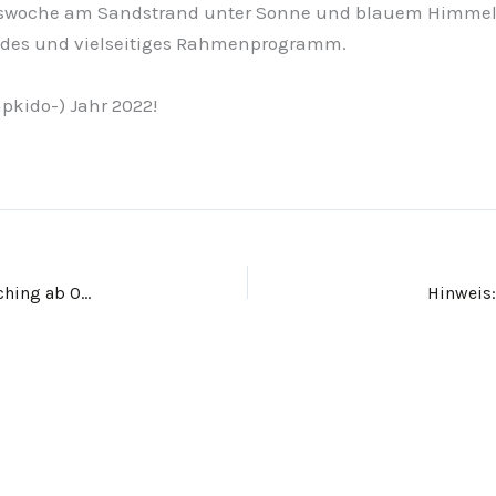
ingswoche am Sandstrand unter Sonne und blauem Himmel 
endes und vielseitiges Rahmenprogramm.
pkido-) Jahr 2022!
Neustart des Hapkido Outdoor-Trainings in Oberhaching ab 09.06.2021
Hinweis: